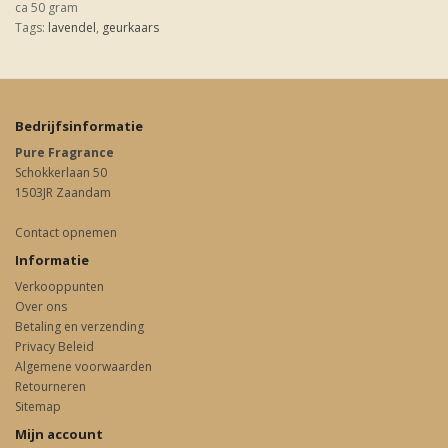
ca 50 gram
Tags:
lavendel
,
geurkaars
Bedrijfsinformatie
Pure Fragrance
Schokkerlaan 50
1503JR Zaandam
Contact opnemen
Informatie
Verkooppunten
Over ons
Betaling en verzending
Privacy Beleid
Algemene voorwaarden
Retourneren
Sitemap
Mijn account