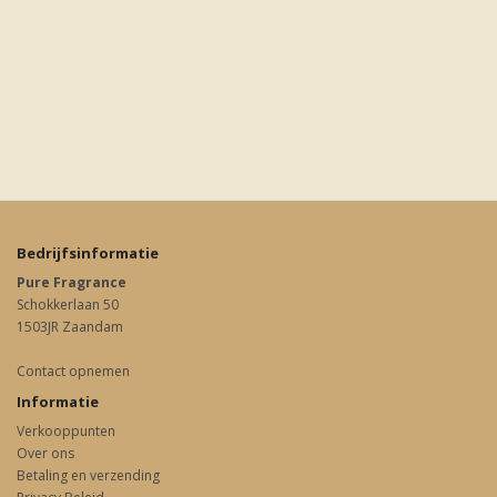
Bedrijfsinformatie
Pure Fragrance
Schokkerlaan 50
1503JR Zaandam
Contact opnemen
Informatie
Verkooppunten
Over ons
Betaling en verzending