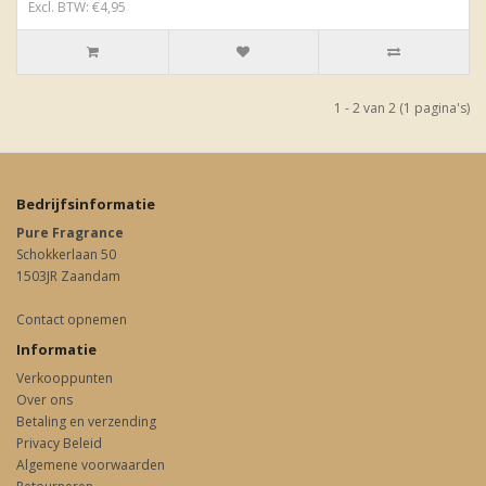
Excl. BTW: €4,95
1 - 2 van 2 (1 pagina's)
Bedrijfsinformatie
Pure Fragrance
Schokkerlaan 50
1503JR Zaandam
Contact opnemen
Informatie
Verkooppunten
Over ons
Betaling en verzending
Privacy Beleid
Algemene voorwaarden