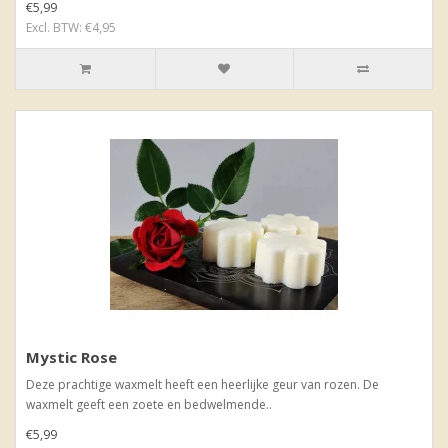
€5,99
Excl. BTW: €4,95
Mystic Rose
Deze prachtige waxmelt heeft een heerlijke geur van rozen. De
waxmelt geeft een zoete en bedwelmende..
€5,99